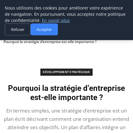
Prospection Pro
Nous utilisons des cookies pour améliorer votre expérience
de navigation. En poursuivant, vous acceptez notre politique
de confidentialité.
En savoir plus
Refuser
Accepter
Accueil
Développement stratégique
Pourquoi la stratégie d’entreprise est-elle importante ?
DÉVELOPPEMENT STRATÉGIQUE
Pourquoi la stratégie d’entreprise
est-elle importante ?
En termes simples, une stratégie d’entreprise est un
plan écrit décrivant comment une organisation entend
atteindre ses objectifs. Un plan d’affaires intègre un