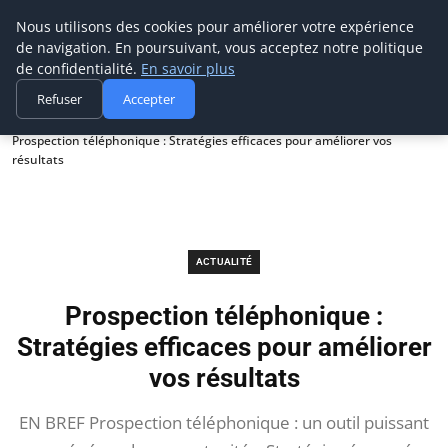
Prospection Pro
Nous utilisons des cookies pour améliorer votre expérience
de navigation. En poursuivant, vous acceptez notre politique
de confidentialité.
En savoir plus
Refuser
Accepter
Accueil
Actualité
Prospection téléphonique : Stratégies efficaces pour améliorer vos
résultats
ACTUALITÉ
Prospection téléphonique :
Stratégies efficaces pour améliorer
vos résultats
EN BREF Prospection téléphonique : un outil puissant