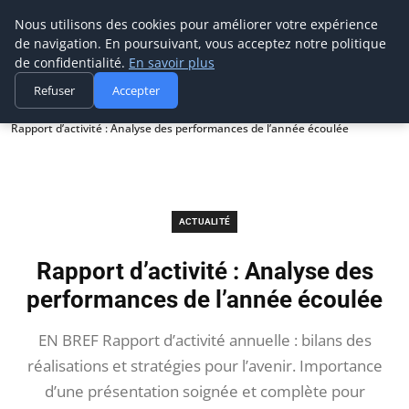
Prospection Pro
Nous utilisons des cookies pour améliorer votre expérience
de navigation. En poursuivant, vous acceptez notre politique
de confidentialité.
En savoir plus
Refuser
Accepter
Accueil
Actualité
Rapport d’activité : Analyse des performances de l’année écoulée
ACTUALITÉ
Rapport d’activité : Analyse des
performances de l’année écoulée
EN BREF Rapport d’activité annuelle : bilans des
réalisations et stratégies pour l’avenir. Importance
d’une présentation soignée et complète pour