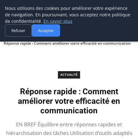
Prospection Pro
Nous utilisons des cookies pour améliorer votre expérience
de navigation. En poursuivant, vous acceptez notre politique
de confidentialité.
En savoir plus
Refuser
Accepter
Accueil
Actualité
Réponse rapide : Comment améliorer votre efficacité en communication
ACTUALITÉ
Réponse rapide : Comment
améliorer votre efficacité en
communication
EN BREF Équilibre entre réponses rapides et
hiérarchisation des tâches Utilisation d’outils adaptés