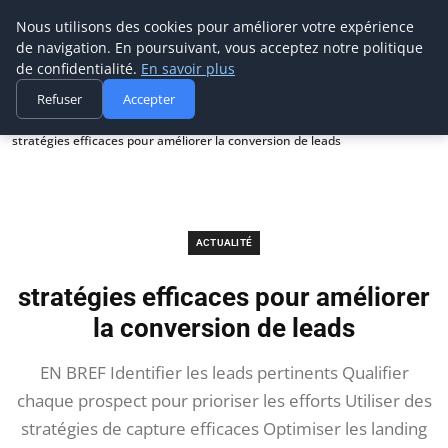
Prospection Pro
Nous utilisons des cookies pour améliorer votre expérience
de navigation. En poursuivant, vous acceptez notre politique
de confidentialité.
En savoir plus
Refuser
Accepter
Accueil
Actualité
stratégies efficaces pour améliorer la conversion de leads
ACTUALITÉ
stratégies efficaces pour améliorer
la conversion de leads
EN BREF Identifier les leads pertinents Qualifier
chaque prospect pour prioriser les efforts Utiliser des
stratégies de capture efficaces Optimiser les landing