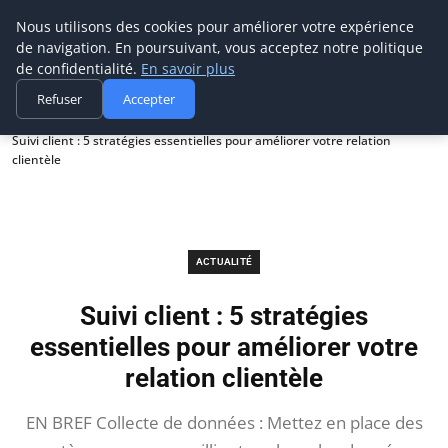
Prospection Pro
Nous utilisons des cookies pour améliorer votre expérience
de navigation. En poursuivant, vous acceptez notre politique
de confidentialité.
En savoir plus
Refuser
Accepter
Accueil
Actualité
Suivi client : 5 stratégies essentielles pour améliorer votre relation
clientèle
ACTUALITÉ
Suivi client : 5 stratégies
essentielles pour améliorer votre
relation clientèle
EN BREF Collecte de données : Mettez en place des