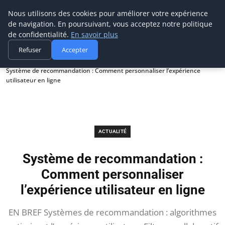
Prospection Pro
Nous utilisons des cookies pour améliorer votre expérience
de navigation. En poursuivant, vous acceptez notre politique
de confidentialité.
En savoir plus
Refuser
Accepter
Accueil
Actualité
Système de recommandation : Comment personnaliser l’expérience
utilisateur en ligne
ACTUALITÉ
Système de recommandation :
Comment personnaliser
l’expérience utilisateur en ligne
EN BREF Systèmes de recommandation : algorithmes