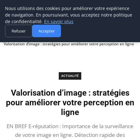
Prospection Pro
Nous utilisons des cookies pour améliorer votre expérience
de navigation. En poursuivant, vous acceptez notre politique
de confidentialité.
En savoir plus
Refuser
Accepter
Accueil
Actualité
Valorisation d’image : stratégies pour améliorer votre perception en ligne
ACTUALITÉ
Valorisation d’image : stratégies
pour améliorer votre perception en
ligne
EN BREF E-réputation : Importance de la surveillance
de votre image en ligne. Détection rapide des