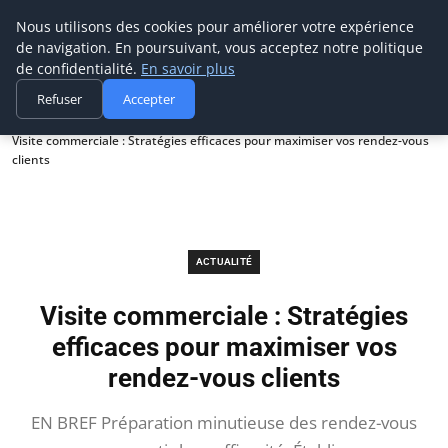
Prospection Pro
Nous utilisons des cookies pour améliorer votre expérience
de navigation. En poursuivant, vous acceptez notre politique
de confidentialité.
En savoir plus
Refuser
Accepter
Accueil
Actualité
Visite commerciale : Stratégies efficaces pour maximiser vos rendez-vous
clients
ACTUALITÉ
Visite commerciale : Stratégies
efficaces pour maximiser vos
rendez-vous clients
EN BREF Préparation minutieuse des rendez-vous