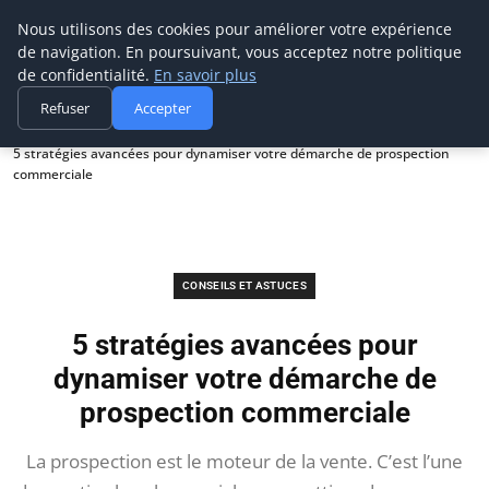
Prospection Pro
Nous utilisons des cookies pour améliorer votre expérience
de navigation. En poursuivant, vous acceptez notre politique
de confidentialité.
En savoir plus
Refuser
Accepter
Accueil
Conseils et astuces
5 stratégies avancées pour dynamiser votre démarche de prospection
commerciale
CONSEILS ET ASTUCES
5 stratégies avancées pour
dynamiser votre démarche de
prospection commerciale
La prospection est le moteur de la vente. C’est l’une