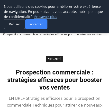
Prospection Pro
Nous utilisons des cookies pour améliorer votre expérience
de navigation. En poursuivant, vous acceptez notre politique
de confidentialité.
En savoir plus
Refuser
Accepter
Accueil
Actualité
Prospection commerciale : stratégies efficaces pour booster vos ventes
ACTUALITÉ
Prospection commerciale :
stratégies efficaces pour booster
vos ventes
EN BREF Stratégies efficaces pour la prospection
commerciale Techniques pour attirer de nouveaux