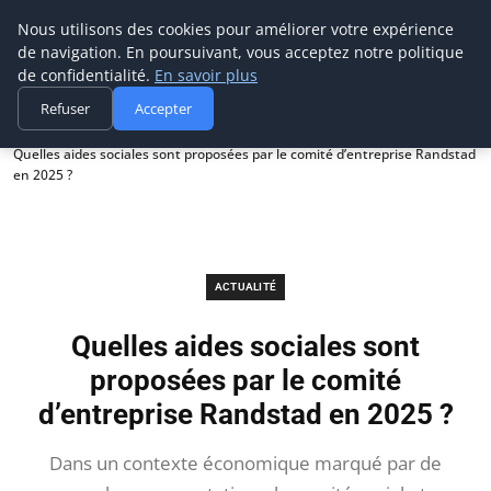
Prospection Pro
Nous utilisons des cookies pour améliorer votre expérience
de navigation. En poursuivant, vous acceptez notre politique
de confidentialité.
En savoir plus
Refuser
Accepter
Accueil
Actualité
Quelles aides sociales sont proposées par le comité d’entreprise Randstad
en 2025 ?
ACTUALITÉ
Quelles aides sociales sont
proposées par le comité
d’entreprise Randstad en 2025 ?
Dans un contexte économique marqué par de