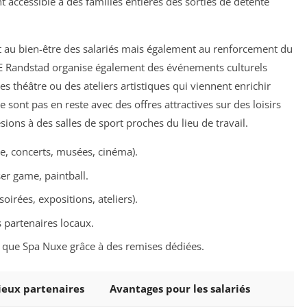
nt accessible à des familles entières des sorties de détente
nt au bien-être des salariés mais également au renforcement du
SE Randstad organise également des événements culturels
es théâtre ou des ateliers artistiques qui viennent enrichir
ne sont pas en reste avec des offres attractives sur des loisirs
sions à des salles de sport proches du lieu de travail.
tre, concerts, musées, cinéma).
aser game, paintball.
oirées, expositions, ateliers).
 partenaires locaux.
s que Spa Nuxe grâce à des remises dédiées.
lieux partenaires
Avantages pour les salariés