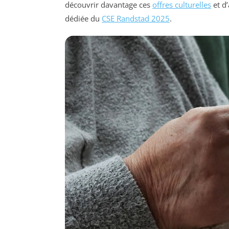
découvrir davantage ces
offres culturelles
et d’
dédiée du
CSE Randstad 2025
.