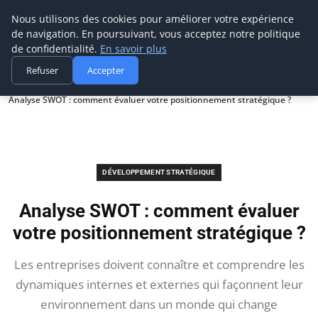
Prospection Pro
Nous utilisons des cookies pour améliorer votre expérience
de navigation. En poursuivant, vous acceptez notre politique
de confidentialité.
En savoir plus
Refuser
Accepter
Accueil
Développement stratégique
Analyse SWOT : comment évaluer votre positionnement stratégique ?
DÉVELOPPEMENT STRATÉGIQUE
Analyse SWOT : comment évaluer
votre positionnement stratégique ?
Les entreprises doivent connaître et comprendre les
dynamiques internes et externes qui façonnent leur
environnement dans un monde qui change