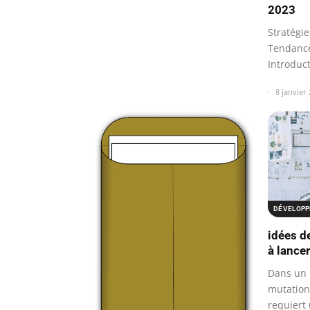
2023
Stratégie
Tendanc
Introduct
tendanc
8 janvier
DÉVELOPP
idées d
à lance
Dans un 
mutation
requiert 