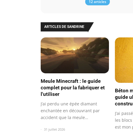
12 articles
ARTICLES DE SANDRINE
Meule Minecraft : le guide
complet pour la fabriquer et
Béton m
l'utiliser
guide u
constru
J’ai perdu une épée diamant
enchantée en découvrant par
J’ai pass
accident que la meule
les blocs
désenchante les…
est mon p
31 juillet 2026