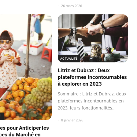
26 mars 2026
ACTUALITÉ
Litriz et Dubraz : Deux
plateformes incontournables
à explorer en 2023
Sommaire : Litriz et Dubraz, deux
plateformes incontournables en
2023, leurs fonctionnalités…
É
8 janvier 2026
es pour Anticiper les
ces du Marché en