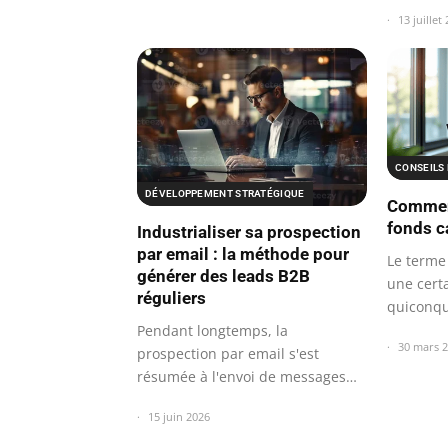
13 juillet
CONSEILS
DÉVELOPPEMENT STRATÉGIQUE
Commen
fonds c
Industrialiser sa prospection
par email : la méthode pour
Le terme
générer des leads B2B
une cert
réguliers
quiconqu
fonds.
Pendant longtemps, la
30 mars 
prospection par email s'est
résumée à l'envoi de messages
un par un depuis…
15 juin 2026