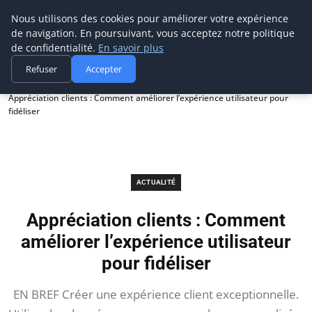
Prospection Pro
Nous utilisons des cookies pour améliorer votre expérience
de navigation. En poursuivant, vous acceptez notre politique
de confidentialité.
En savoir plus
Refuser
Accepter
Accueil
Actualité
Appréciation clients : Comment améliorer l’expérience utilisateur pour
fidéliser
ACTUALITÉ
Appréciation clients : Comment
améliorer l’expérience utilisateur
pour fidéliser
EN BREF Créer une expérience client exceptionnelle.