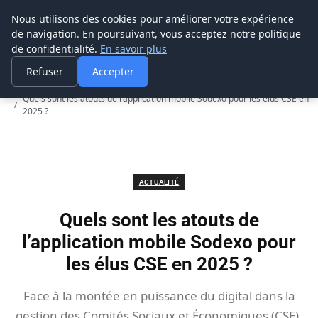
Prospection Pro
Nous utilisons des cookies pour améliorer votre expérience
de navigation. En poursuivant, vous acceptez notre politique
de confidentialité.
En savoir plus
Refuser
Accepter
Accueil
Actualité
Quels sont les atouts de l’application mobile Sodexo pour les élus CSE en
2025 ?
ACTUALITÉ
Quels sont les atouts de
l’application mobile Sodexo pour
les élus CSE en 2025 ?
Face à la montée en puissance du digital dans la
gestion des Comités Sociaux et Économiques (CSE),