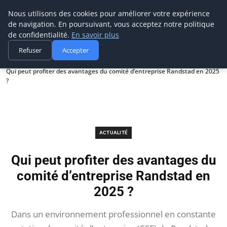
Prospection Pro
Nous utilisons des cookies pour améliorer votre expérience
de navigation. En poursuivant, vous acceptez notre politique
de confidentialité.
En savoir plus
Refuser
Accepter
Accueil
Actualité
Qui peut profiter des avantages du comité d’entreprise Randstad en 2025
?
ACTUALITÉ
Qui peut profiter des avantages du
comité d’entreprise Randstad en
2025 ?
Dans un environnement professionnel en constante