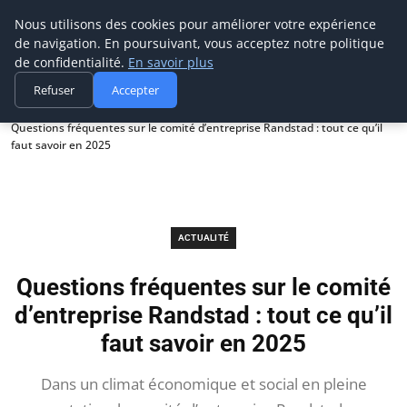
Prospection Pro
Nous utilisons des cookies pour améliorer votre expérience
de navigation. En poursuivant, vous acceptez notre politique
de confidentialité.
En savoir plus
Refuser
Accepter
Accueil
Actualité
Questions fréquentes sur le comité d’entreprise Randstad : tout ce qu’il
faut savoir en 2025
ACTUALITÉ
Questions fréquentes sur le comité
d’entreprise Randstad : tout ce qu’il
faut savoir en 2025
Dans un climat économique et social en pleine