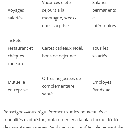
Vacances d’été,
Salariés
Voyages
séjours à la
permanents
salariés
montagne, week-
et
ends surprise
intérimaires
Tickets
restaurant et
Cartes cadeaux Noël,
Tous les
chèques
bons de déjeuner
salariés
cadeaux
Offres négociées de
Mutuelle
Employés
complémentaire
entreprise
Randstad
santé
Renseignez-vous régulièrement sur les nouveautés et
modalités d’adhésion, notamment via la plateforme dédiée
des avantages salariés Randstad pour profiter pleinement de