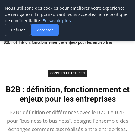
Prospection Pro
Nous utilisons des cookies pour améliorer votre expérience
de navigation. En poursuivant, vous acceptez notre politique
de confidentialité.
En savoir plus
Refuser
Accepter
Accueil
Conseils et astuces
B2B : définition, fonctionnement et enjeux pour les entreprises
CONSEILS ET ASTUCES
B2B : définition, fonctionnement et
enjeux pour les entreprises
B2B : définition et différences avec le B2C Le B2B,
pour “business to business”, désigne l’ensemble des
échanges commerciaux réalisés entre entreprises.