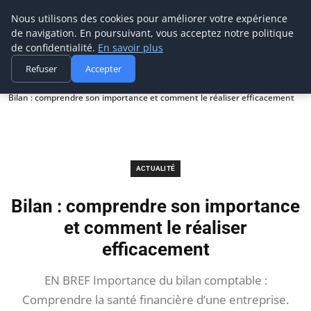
Prospection Pro
Nous utilisons des cookies pour améliorer votre expérience
de navigation. En poursuivant, vous acceptez notre politique
de confidentialité.
En savoir plus
Refuser
Accepter
Accueil
Actualité
Bilan : comprendre son importance et comment le réaliser efficacement
ACTUALITÉ
Bilan : comprendre son importance
et comment le réaliser
efficacement
EN BREF Importance du bilan comptable :
Comprendre la santé financière d’une entreprise.