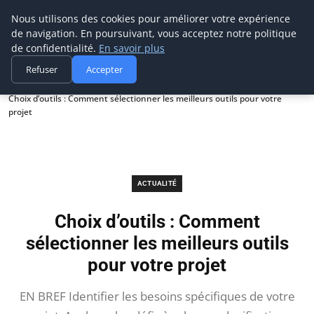
Prospection Pro
Nous utilisons des cookies pour améliorer votre expérience
de navigation. En poursuivant, vous acceptez notre politique
de confidentialité.
En savoir plus
Refuser
Accepter
Accueil
Actualité
Choix d’outils : Comment sélectionner les meilleurs outils pour votre
projet
ACTUALITÉ
Choix d’outils : Comment
sélectionner les meilleurs outils
pour votre projet
EN BREF Identifier les besoins spécifiques de votre