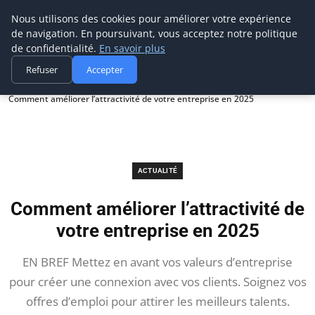
Prospection Pro
Nous utilisons des cookies pour améliorer votre expérience
de navigation. En poursuivant, vous acceptez notre politique
de confidentialité.
En savoir plus
Refuser
Accepter
Accueil
Actualité
Comment améliorer l’attractivité de votre entreprise en 2025
ACTUALITÉ
Comment améliorer l’attractivité de
votre entreprise en 2025
EN BREF Mettez en avant vos valeurs d’entreprise
pour créer une connexion avec vos clients. Soignez vos
offres d’emploi pour attirer les meilleurs talents.