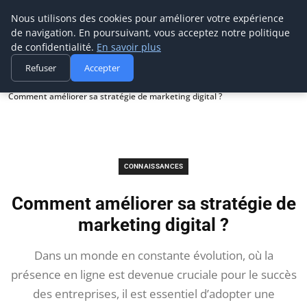
Prospection Pro
Nous utilisons des cookies pour améliorer votre expérience
de navigation. En poursuivant, vous acceptez notre politique
de confidentialité.
En savoir plus
Refuser
Accepter
Accueil
Connaissances
Comment améliorer sa stratégie de marketing digital ?
CONNAISSANCES
Comment améliorer sa stratégie de
marketing digital ?
Dans un monde en constante évolution, où la
présence en ligne est devenue cruciale pour le succès
des entreprises, il est essentiel d’adopter une