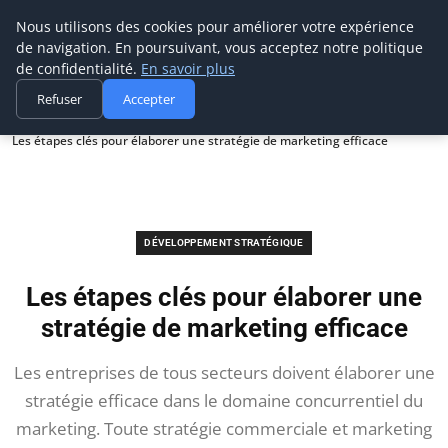
Prospection Pro
Nous utilisons des cookies pour améliorer votre expérience
de navigation. En poursuivant, vous acceptez notre politique
de confidentialité.
En savoir plus
Refuser
Accepter
Accueil
Développement stratégique
Les étapes clés pour élaborer une stratégie de marketing efficace
DÉVELOPPEMENT STRATÉGIQUE
Les étapes clés pour élaborer une
stratégie de marketing efficace
Les entreprises de tous secteurs doivent élaborer une
stratégie efficace dans le domaine concurrentiel du
marketing. Toute stratégie commerciale et marketing