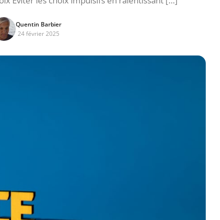
ix Éviter les choix impulsifs en ralentissant […]
Quentin Barbier
24 février 2025