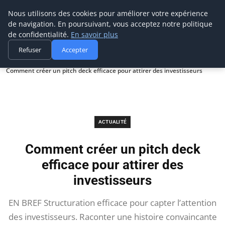
Prospection Pro
Nous utilisons des cookies pour améliorer votre expérience
de navigation. En poursuivant, vous acceptez notre politique
de confidentialité.
En savoir plus
Refuser
Accepter
Accueil
Actualité
Comment créer un pitch deck efficace pour attirer des investisseurs
ACTUALITÉ
Comment créer un pitch deck
efficace pour attirer des
investisseurs
EN BREF Structuration efficace pour capter l’attention
des investisseurs. Raconter une histoire convaincante