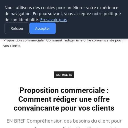
Prospection Pro
Nous utilisons des cookies pour améliorer votre expérience
de navigation. En poursuivant, vous acceptez notre politique
de confidentialité.
En savoir plus
Refuser
Accepter
Accueil
Actualité
Proposition commerciale : Comment rédiger une offre convaincante pour
vos clients
ACTUALITÉ
Proposition commerciale :
Comment rédiger une offre
convaincante pour vos clients
EN BREF Compréhension des besoins du client pour