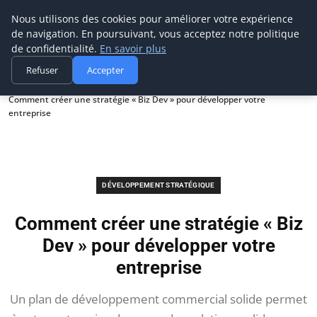
Prospection Pro
Nous utilisons des cookies pour améliorer votre expérience
de navigation. En poursuivant, vous acceptez notre politique
de confidentialité.
En savoir plus
Refuser
Accepter
Accueil
Développement stratégique
Comment créer une stratégie « Biz Dev » pour développer votre
entreprise
DÉVELOPPEMENT STRATÉGIQUE
Comment créer une stratégie « Biz
Dev » pour développer votre
entreprise
Un plan de développement commercial solide permet