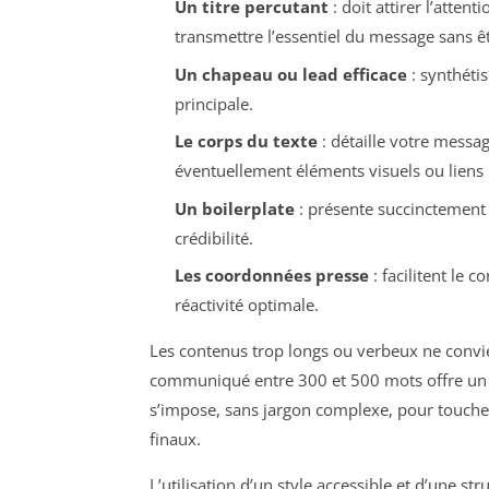
Un titre percutant
: doit attirer l’atten
transmettre l’essentiel du message sans êt
Un chapeau ou lead efficace
: synthétis
principale.
Le corps du texte
: détaille votre messag
éventuellement éléments visuels ou liens u
Un boilerplate
: présente succinctement l
crédibilité.
Les coordonnées presse
: facilitent le 
réactivité optimale.
Les contenus trop longs ou verbeux ne convie
communiqué entre 300 et 500 mots offre un équ
s’impose, sans jargon complexe, pour toucher 
finaux.
L’utilisation d’un style accessible et d’une str