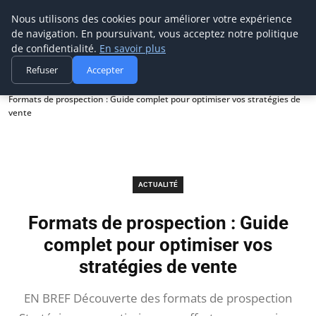
Prospection Pro
Nous utilisons des cookies pour améliorer votre expérience
de navigation. En poursuivant, vous acceptez notre politique
de confidentialité.
En savoir plus
Refuser
Accepter
Accueil
Actualité
Formats de prospection : Guide complet pour optimiser vos stratégies de
vente
ACTUALITÉ
Formats de prospection : Guide
complet pour optimiser vos
stratégies de vente
EN BREF Découverte des formats de prospection