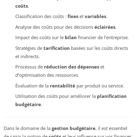
coûts
.
Classification des coûts :
fixes
et
variables
.
Analyse des coûts pour des décisions
éclairées
.
Impact des coûts sur le
bilan
financier de l’entreprise.
Stratégies de
tarification
basées sur les coûts directs
et indirects.
Processus de
réduction des dépenses
et
d’optimisation des ressources.
Évaluation de la
rentabilité
par produit ou service.
Utilisation des coûts pour améliorer la
planification
budgétaire
.
Dans le domaine de la
gestion budgétaire
, il est essentiel
de saisir la notion de
coûts
et leur influence sur vos finances