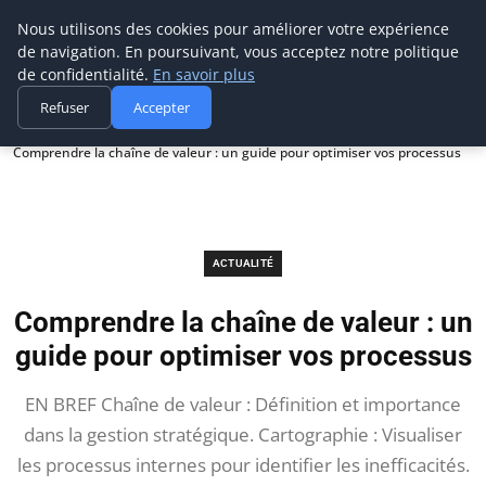
Prospection Pro
Nous utilisons des cookies pour améliorer votre expérience
de navigation. En poursuivant, vous acceptez notre politique
de confidentialité.
En savoir plus
Refuser
Accepter
Accueil
Actualité
Comprendre la chaîne de valeur : un guide pour optimiser vos processus
ACTUALITÉ
Comprendre la chaîne de valeur : un
guide pour optimiser vos processus
EN BREF Chaîne de valeur : Définition et importance
dans la gestion stratégique. Cartographie : Visualiser
les processus internes pour identifier les inefficacités.