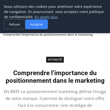
Prospection Pro
Nous utilisons des cookies pour améliorer votre expérience
de navigation. En poursuivant, vous acceptez notre politique
de confidentialité.
En savoir plus
Refuser
Accepter
Accueil
Actualité
Comprendre l’importance du positionnement dans le marketing
ACTUALITÉ
Comprendre l’importance du
positionnement dans le marketing
EN BREF Le positionnement marketing définie l’image
de votre marque. Il permet de distinguer votre offre
face à la concurrence. Une stratégie de