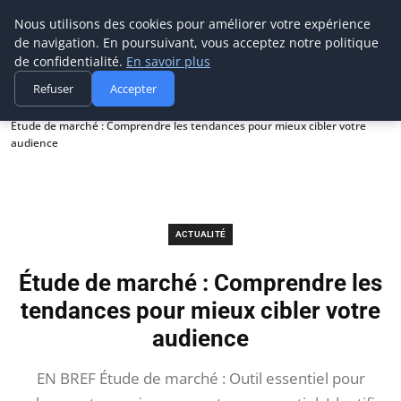
Prospection Pro
Nous utilisons des cookies pour améliorer votre expérience
de navigation. En poursuivant, vous acceptez notre politique
de confidentialité.
En savoir plus
Refuser
Accepter
Accueil
Actualité
Étude de marché : Comprendre les tendances pour mieux cibler votre
audience
ACTUALITÉ
Étude de marché : Comprendre les
tendances pour mieux cibler votre
audience
EN BREF Étude de marché : Outil essentiel pour