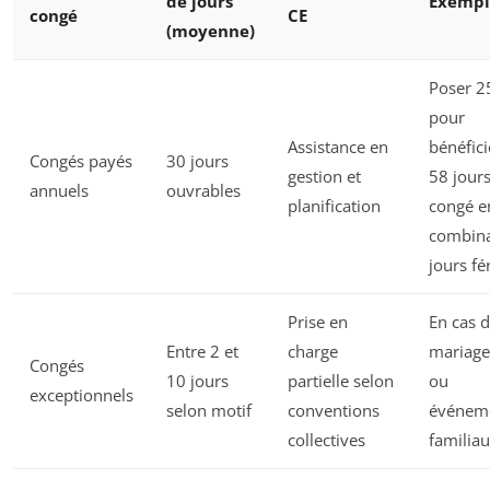
de jours
Exempl
congé
CE
(moyenne)
Poser 2
pour
Assistance en
bénéfici
Congés payés
30 jours
gestion et
58 jour
annuels
ouvrables
planification
congé e
combin
jours fé
Prise en
En cas 
Entre 2 et
charge
mariage
Congés
10 jours
partielle selon
ou
exceptionnels
selon motif
conventions
événem
collectives
familia