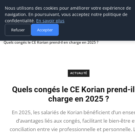
Prospection Pro
Nous utilisons des cookies pour améliorer votre expérience de
navigation. En poursuivant, vous acceptez notre politique de
confidentialité.
En savoir plus
Refuser
Accepter
Accueil
Actualité
Quels congés le CE Korian prend-il en charge en 2025 ?
ACTUALITÉ
Quels congés le CE Korian prend-il
charge en 2025 ?
En 2025, les salariés de Korian bénéficient d’un ens
d’avantages liés aux congés, facilitant le bien-être et
conciliation entre vie professionnelle et personnelle. 