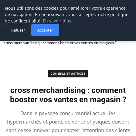
Prospection Pro
Nous utilisons des cookies pour améliorer votre expérience
de navigation. En poursuivant, vous acceptez notre politique
de confidentialité.
En savoir plus
Refuser
Accepter
Accueil
Conseils et astuces
cross merchandising : comment booster vos ventes en magasin ?
CONSEILS ET ASTUCES
cross merchandising : comment
booster vos ventes en magasin ?
Dans le paysage concurrentiel actuel, les
hypermarchés et points de vente physiques doivent
sans cesse innover pour capter l’attention des clients