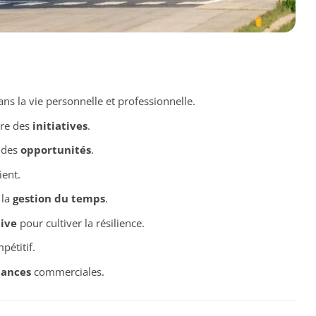
ans la vie personnelle et professionnelle.
re des
initiatives
.
n des
opportunités
.
ient.
 la
gestion du temps
.
ive
pour cultiver la résilience.
pétitif.
mances
commerciales.