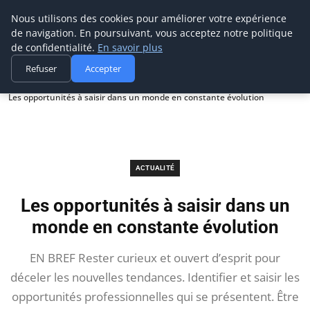
Prospection Pro
Nous utilisons des cookies pour améliorer votre expérience
de navigation. En poursuivant, vous acceptez notre politique
de confidentialité.
En savoir plus
Refuser
Accepter
Accueil
Actualité
Les opportunités à saisir dans un monde en constante évolution
ACTUALITÉ
Les opportunités à saisir dans un
monde en constante évolution
EN BREF Rester curieux et ouvert d’esprit pour
déceler les nouvelles tendances. Identifier et saisir les
opportunités professionnelles qui se présentent. Être