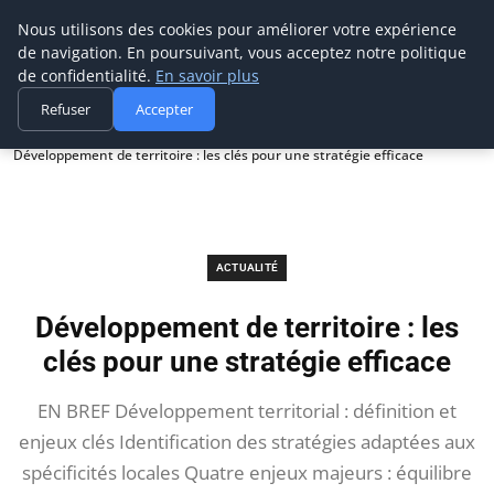
Prospection Pro
Nous utilisons des cookies pour améliorer votre expérience
de navigation. En poursuivant, vous acceptez notre politique
de confidentialité.
En savoir plus
Refuser
Accepter
Accueil
Actualité
Développement de territoire : les clés pour une stratégie efficace
ACTUALITÉ
Développement de territoire : les
clés pour une stratégie efficace
EN BREF Développement territorial : définition et
enjeux clés Identification des stratégies adaptées aux
spécificités locales Quatre enjeux majeurs : équilibre