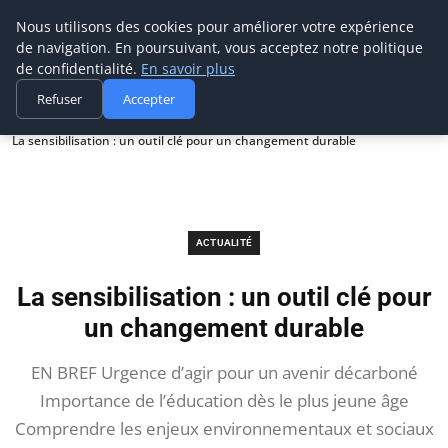
Prospection Pro
Nous utilisons des cookies pour améliorer votre expérience
de navigation. En poursuivant, vous acceptez notre politique
de confidentialité.
En savoir plus
Refuser
Accepter
Accueil
Actualité
La sensibilisation : un outil clé pour un changement durable
ACTUALITÉ
La sensibilisation : un outil clé pour
un changement durable
EN BREF Urgence d’agir pour un avenir décarboné
Importance de l’éducation dès le plus jeune âge
Comprendre les enjeux environnementaux et sociaux