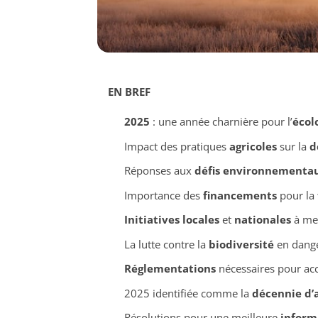
EN BREF
2025
: une année charnière pour l’
écol
Impact des pratiques
agricoles
sur la
d
Réponses aux
défis environnementa
Importance des
financements
pour la
Initiatives locales
et
nationales
à met
La lutte contre la
biodiversité
en dange
Réglementations
nécessaires pour acc
2025 identifiée comme la
décennie d’
Résolutions pour une meilleure
inform