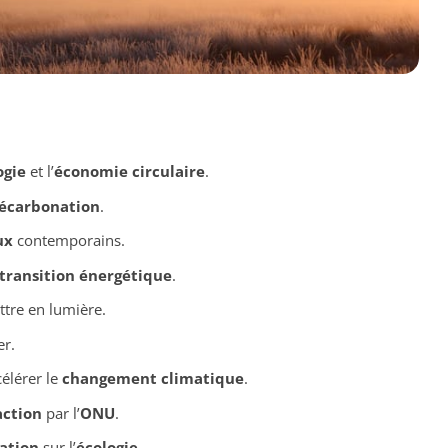
ogie
et l’
économie circulaire
.
écarbonation
.
ux
contemporains.
transition énergétique
.
tre en lumière.
r.
élérer le
changement climatique
.
action
par l’
ONU
.
ation
sur l’
écologie
.