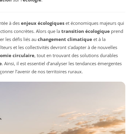
ntée à des
enjeux écologiques
et économiques majeurs qui
ctions concrètes. Alors que la
transition écologique
prend
er les défis liés au
changement climatique
et à la
ulteurs et les collectivités devront s’adapter à de nouvelles
omie circulaire
, tout en trouvant des solutions durables
e
. Ainsi, il est essentiel d’analyser les tendances émergentes
façonner l’avenir de nos territoires ruraux.