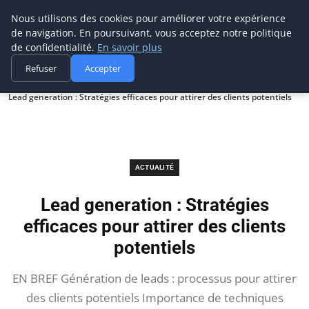
Prospection Pro
Nous utilisons des cookies pour améliorer votre expérience
de navigation. En poursuivant, vous acceptez notre politique
de confidentialité.
En savoir plus
Refuser
Accepter
Accueil
Actualité
Lead generation : Stratégies efficaces pour attirer des clients potentiels
ACTUALITÉ
Lead generation : Stratégies
efficaces pour attirer des clients
potentiels
EN BREF Génération de leads : processus pour attirer
des clients potentiels Importance de techniques