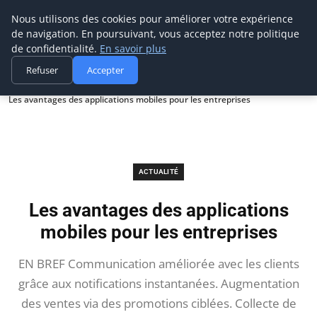
Prospection Pro
Nous utilisons des cookies pour améliorer votre expérience
de navigation. En poursuivant, vous acceptez notre politique
de confidentialité.
En savoir plus
Refuser
Accepter
Accueil
Actualité
Les avantages des applications mobiles pour les entreprises
ACTUALITÉ
Les avantages des applications
mobiles pour les entreprises
EN BREF Communication améliorée avec les clients
grâce aux notifications instantanées. Augmentation
des ventes via des promotions ciblées. Collecte de