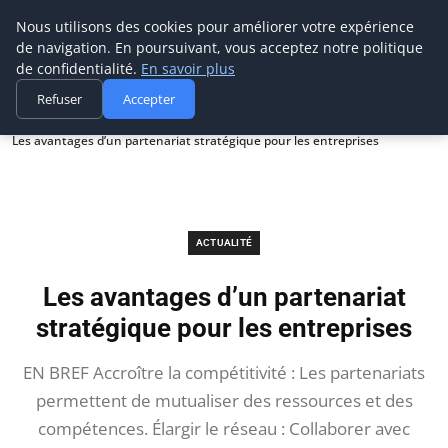
Prospection Pro
Nous utilisons des cookies pour améliorer votre expérience
de navigation. En poursuivant, vous acceptez notre politique
de confidentialité.
En savoir plus
Refuser
Accepter
Accueil
Actualité
Les avantages d’un partenariat stratégique pour les entreprises
ACTUALITÉ
Les avantages d’un partenariat
stratégique pour les entreprises
EN BREF Accroître la compétitivité : Les partenariats
permettent de mutualiser des ressources et des
compétences. Élargir le réseau : Collaborer avec