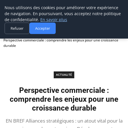
Prospection Pro
Nous utilisons des cookies pour améliorer votre expérience
de navigation. En poursuivant, vous acceptez notre politique
de confidentialité.
En savoir plus
Refuser
Accepter
Accueil
Actualité
Perspective commerciale : comprendre les enjeux pour une croissance
durable
ACTUALITÉ
Perspective commerciale :
comprendre les enjeux pour une
croissance durable
EN BREF Alliances stratégiques : un atout vital pour la