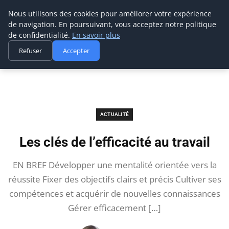
Prospection Pro
Nous utilisons des cookies pour améliorer votre expérience
de navigation. En poursuivant, vous acceptez notre politique
de confidentialité.
En savoir plus
Refuser
Accepter
Accueil
Actualité
Les clés de l’efficacité au travail
ACTUALITÉ
Les clés de l’efficacité au travail
EN BREF Développer une mentalité orientée vers la
réussite Fixer des objectifs clairs et précis Cultiver ses
compétences et acquérir de nouvelles connaissances
Gérer efficacement […]