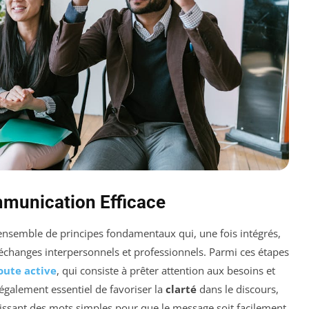
mmunication Efficace
nsemble de principes fondamentaux qui, une fois intégrés,
 échanges interpersonnels et professionnels. Parmi ces étapes
oute active
, qui consiste à prêter attention aux besoins et
 également essentiel de favoriser la
clarté
dans le discours,
sissant des mots simples pour que le message soit facilement