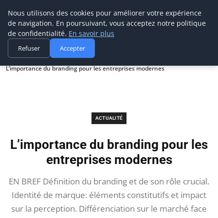
Prospection Pro
Nous utilisons des cookies pour améliorer votre expérience
de navigation. En poursuivant, vous acceptez notre politique
de confidentialité.
En savoir plus
Refuser
Accepter
Accueil
Actualité
L’importance du branding pour les entreprises modernes
ACTUALITÉ
L’importance du branding pour les
entreprises modernes
EN BREF Définition du branding et de son rôle crucial.
Identité de marque: éléments constitutifs et impact
sur la perception. Différenciation sur le marché face