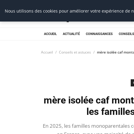
Prospection Pro
Nous utilisons des cookies pour améliorer votre expérience de na
ACCUEIL
ACTUALITÉ
CONNAISSANCES
CONSEILS
Accueil
Conseils et astuces
mère isolée caf monta
mère isolée caf mont
les famill
En 2025, les familles monoparentales c